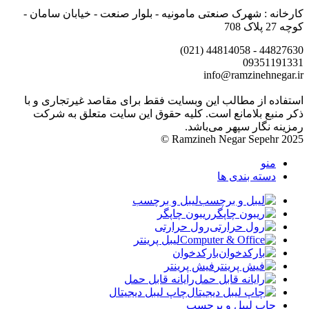
کارخانه : شهرک صنعتی مامونیه - بلوار صنعت - خیابان سامان -
کوچه 27 پلاک 708
44827630 - 44814058 (021)
09351191331
info@ramzinehnegar.ir
استفاده از مطالب این وبسایت فقط برای مقاصد غیرتجاری و با
ذکر منبع بلامانع است. کلیه حقوق این سایت متعلق به شرکت
رمزینه نگار سپهر می‌باشد.
Ramzineh Negar Sepehr 2025 ©
منو
دسته بندی ها
لیبل و برچسب
ریبون چاپگر
رول حرارتی
لیبل پرینتر
بارکدخوان
فیش پرینتر
رایانه قابل حمل
چاپ لیبل دیجیتال
چاپ لیبل و برچسب