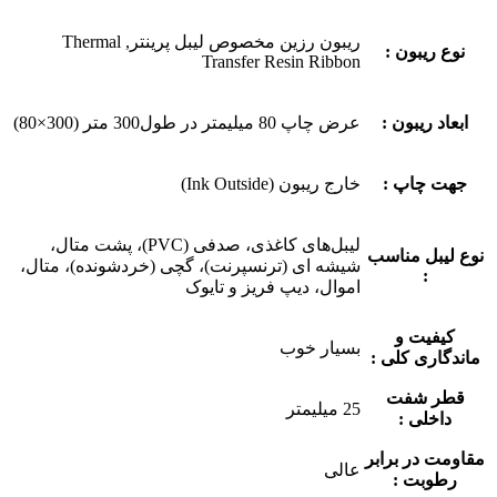
ریبون رزین مخصوص لیبل پرینتر, Thermal
نوع ریبون :
Transfer Resin Ribbon
ابعاد ریبون :
عرض چاپ 80 میلیمتر در طول300 متر (300×80)
جهت چاپ :
خارج ریبون (Ink Outside)
لیبل‌های کاغذی، صدفی (PVC)، پشت متال،
نوع لیبل مناسب
شیشه ای (ترنسپرنت)، گچی (خردشونده)، متال،
:
اموال، دیپ فریز و تایوک
کیفیت و
بسیار خوب
ماندگاری کلی :
قطر شفت
25 میلیمتر
داخلی :
مقاومت در برابر
عالی
رطوبت :