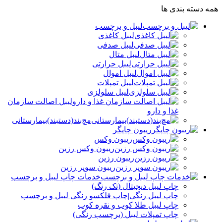
همه دسته بندی ها
لیبل و برچسب
لیبل کاغذی
لیبل صدفی
لیبل متال
لیبل حرارتی
لیبل اموال
لیبل تمپلات
لیبل سلولزی
لیبل اصالت سازمان
غذا و دارو
مچ‌بند(دستبند)بیمارستانی
ریبون چاپگر
ریبون وکس
ریبون وکس رزین
ریبون رزین
ریبون سوپر رزین
خدمات چاپ لیبل و برچسب
چاپ لیبل دیجیتال (تک رنگ)
چاپ لیبل رنگی|چاپ فلکسو رنگی لیبل و برچسب
چاپ لیبل طلا کوب و نقره‌ کوب
چاپ تمپلات لیبل (برچسب رنگی)