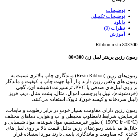
توضیحات
توضیحات تکمیلی
دانلود
نظرات (0)
آموزش
Ribbon resin 80×300
ریبون رزین پرینتر لیبل زن 300×80
ریبون‌های رزین (Resin Ribbon) ماندگاری چاپ بالاتری نسبت به
ریبون های وکس رزین دارند و از آنها جهت چاپ با کیفیت و ماندگار
بر روی لیبل‌های صدفی یا PVC، ترنسپرنت (شیشه ای)، گچی
(خردشونده)، لیبل یا برچسب اموال، متال، پشت متال، دیپ فریز
(لیبل سردخانه و کیسه خون)، تایوک استفاده می‌کنند.
ریبون رزین دارای مقاومت بسیار خوب در برابر رطوبت و مایعات،
فرسایش، شرایط نامطلوب محیطی و آب و هوایی، دماهای مختلف
(℃40- تا ℃150+) بطور غیرمستقیم، مواد شوینده، مواد شیمیایی و
حلال‌ها می‌باشد. ریبون‌های رزین بدلیل قیمت بالا بر روی لیبل های
کاغذی که مقاومت و ماندگاری پایینی دارند مورد استفاده قرار
نمی‌گیرند.