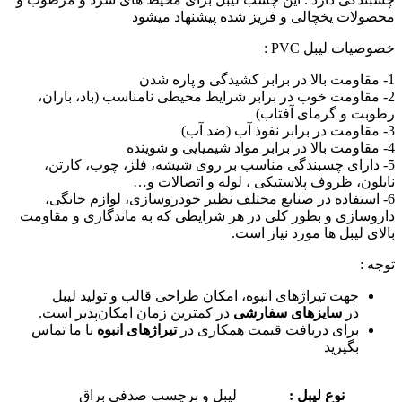
محصولات یخچالی و فریز شده پیشنهاد میشود
خصوصیات لیبل PVC :
1- مقاومت بالا در برابر کشیدگی و پاره شدن
2- مقاومت خوب در برابر شرایط محیطی نامناسب (باد، باران،
رطوبت و گرمای آفتاب)
3- مقاومت در برابر نفوذ آب (ضد آب)
4- مقاومت بالا در برابر مواد شیمیایی و شوینده
5- دارای چسبندگی مناسب بر روی شیشه، فلز، چوب، کارتن،
نایلون، ظروف پلاستیکی ، لوله و اتصالات و…
6- استفاده در صنایع مختلف نظیر خودروسازی، لوازم خانگی،
داروسازی و بطور کلی در هر شرایطی که به ماندگاری و مقاومت
بالای لیبل ها مورد نیاز است.
توجه :
جهت تیراژهای انبوه، امکان طراحی قالب و تولید لیبل
در
سایزهای سفارشی
در کمترین زمان امکان‌پذیر است.
برای دریافت قیمت همکاری در
تیراژهای انبوه
با ما تماس
بگیرید
نوع لیبل :
لیبل و برچسب صدفی براق