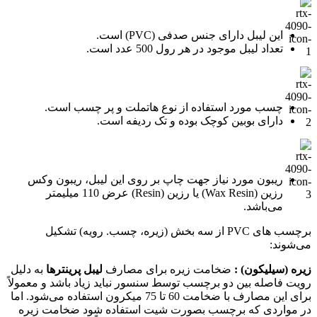
این لیبل دارای جنس صدفی (PVC) است.
تعداد لیبل موجود در هر رول 500 عدد است.
چسب مورد استفاده از نوع هاتملت و پر چسب است.
دارای بوبین کوچک بوده و تک ردیفه است.
ریبون مورد نیاز جهت چاپ بر روی این لیبل، ریبون وکس
رزین (Wax Resin) یا رزین (Resin) عرض 110 میلیمتر
می‌باشد.
برچسب های PVC از سه بخش (زیره، چسب. رویه) تشکیل
می‌شوند:
زیره (سیلیکون) :
ضخامت زیره برای مصارف
لیبل پرینترها
به دلیل
رویت فاصله بین دو برچسب توسط سنسور نباید زیاد باشد و معمولاً
برای این مصارف با ضخامت 60 تا 75 میکرون استفاده می‌شود. اما
در مواردی که برچسب بصورت شیت استفاده شود ضخامت زیره