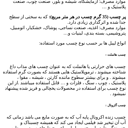
موارد مصرف: آزمایشگاه، شیشه و بلور، صنعت چوب، صنعت
پلاستیک و …
پر چسب (35 گرم چسب در هر متر مربع):
که به سختی از سطح
جدا شده و اثرگذاری زیادی دارد.
موارد مصرف: اغذیه، صنعت نساجی، پوشاک، خشکبار، اتومبیل،
پتروشیمی، بسته بندی، لبنیات و…
انواع لیبل ها بر حسب نوع چسب مورد استفاده:
چسب هاتملت :
چسب های حرارتی یا هاتملت که به عنوان چسب های مذاب داغ
شناخته میشوند ، ترموپلاستیک هایی هستند که بصورت گرم استفاده
میشوند . و برای بیشتر سطوح ماننده کارتن ، شیشه ، مقوا ،
پلاستیک ، چوب ، سنگ ، فلزات و … قابل استفاده میباشند .از این
نوع چسب برای استفاده در محصولات یخچالی و فریز شده پیشنهاد
نمیشود .
چسب آکرونال :
چسب زنده اکرونال پایه آب که به صورت مایع می باشد زمانی که
آب آن تبخیر شد فیلمی ایجاد می کند که همیشه چسبناک و
چسبندگی دارد . این چسب لیبل برای محیط های سرد و مرطوب و