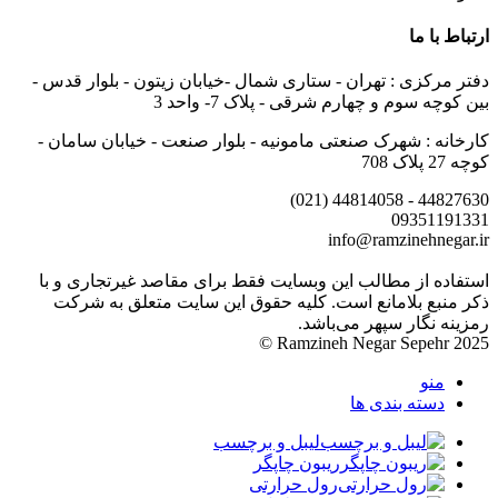
ارتباط با ما
دفتر مرکزی : تهران - ستاری شمال -خیابان زیتون - بلوار قدس -
بین کوچه سوم و چهارم شرقی - پلاک 7- واحد 3
کارخانه : شهرک صنعتی مامونیه - بلوار صنعت - خیابان سامان -
کوچه 27 پلاک 708
44827630 - 44814058 (021)
09351191331
info@ramzinehnegar.ir
استفاده از مطالب این وبسایت فقط برای مقاصد غیرتجاری و با
ذکر منبع بلامانع است. کلیه حقوق این سایت متعلق به شرکت
رمزینه نگار سپهر می‌باشد.
Ramzineh Negar Sepehr 2025 ©
منو
دسته بندی ها
لیبل و برچسب
ریبون چاپگر
رول حرارتی