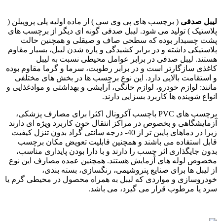
لیبل صدفی
( برچسب های پی وی سی ) از ماده اولیه پلی پروپیلن (
پلاستیک ) تولید می شود. لیبل صدفی گونه ای دیگر از برچسب های
پشت چسبدار بوده که سطحی صاف و صیقلی و همچنین حالت
پلاستیکی داشته و در برابر کشیدگی و پاره شدن لیبل، بسیار مقاوم
هستند. لیبل صدفی در برابر عوامل محیطی نسبت به لیبل
کاغذی سازگارتر است و در برابر رطوبت، سرما و گرما مقاوم بوده
و استقامت بالایی دارد. این نوع برچسب ها در بخش های مختلفی
مانند: لوازم خودرو، لوازم خانگی، آرایشی و بهداشتی و موادغذایی و
انواع شوینده ها کاربرد بسزایی دارند.
برچسب های PVC باچسب آکرونال اکثرا برای مصارف پزشکی،
آزمایشگاهی و بخصوص در مراکز انتقال خون کاربرد ویژه ای دارند
زیرا در دماهای پایین تر از 40- درجه سانتی گراد بدون تنزل کیفیت
قابل استفاده می باشند و همچنین قابلیت تعویض مکان برچسب
بدون جایگذاری اثر چسب را دارند و با دارا بودن پایداری مناسب،
مخصوص لوله های آزمایش هستند. همچنین عمده مصارف این نوع
از لیبل ها برای صنایع پتروشیمی، رنگسازی، بسته بندی،
خودروسازی و مواردی که لیبل به همراه محصول در محیطی گرم یا
سرد یا مرطوب قرار می گیرد، می باشد.