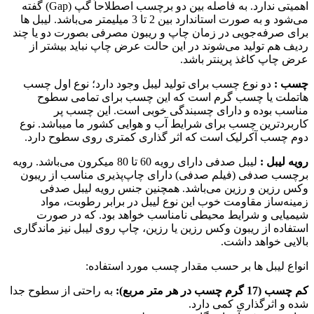
اهمیتی ندارد. به فاصله بین دو برچسب اصطلاحاً گپ (Gap) گفته
می‌شود و به صورت استاندارد بین 2 تا 3 میلیمتر می‌باشد. لیبل ها
برای صرفه‌جویی در زمان چاپ و ریبون مصرفی بصورت دو یا چند
ردیف هم تولید می‌شوند در این حالت عرض چاپ نباید بیشتر از
عرض چاپ کاغذ پرینتر باشد.
چسب :
دو نوع چسب برای تولید لیبل وجود دارد؛ نوع اول چسب
هاتملت یا چسب گرم است که این چسب برای تمامی سطوح
مناسب بوده و دارای چسبندگی خوبی است. این چسب پر
کاربردترین چسب برای شرایط آب و هوایی کشور ما میباشد. نوع
دوم چسب آکرلیک است که اثر گذاری کمتری روی سطوح دارد.
رویه لیبل :
لیبل صدفی دارای رویه 60 تا 80 میکرون می‌باشد. رویه
برچسب صدفی (فیلم صدفی) دارای چاپ‌پذیری مناسب از ریبون
وکس رزین و رزین می‌باشد. همچنین جنس رویه لیبل صدفی
زمینه‌ساز مقاومت خوب این نوع لیبل در برابر رطوبت، مواد
شیمیایی و شرایط محیطی نامناسب خواهد بود. که در صورت
استفاده از ریبون وکس رزین یا رزین، چاپ روی لیبل نیز ماندگاری
بالایی خواهد داشت.
انواع لیبل ها بر حسب مقدار چسب مورد استفاده:
کم چسب (17 گرم چسب در هر متر مربع):
به راحتی از سطوح جدا
شده و اثرگذاری کمی دارد.