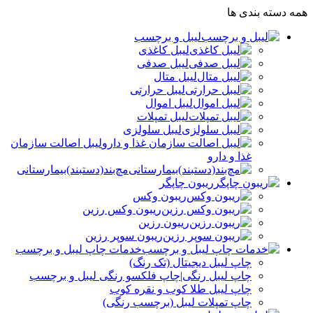
همه دسته بندی ها
لیبل و برچسب
لیبل کاغذی
لیبل صدفی
لیبل متال
لیبل حرارتی
لیبل اموال
لیبل تمپلات
لیبل سلولزی
لیبل اصالت سازمان
غذا و دارو
مچ‌بند(دستبند)بیمارستانی
ریبون چاپگر
ریبون وکس
ریبون وکس رزین
ریبون رزین
ریبون سوپر رزین
خدمات چاپ لیبل و برچسب
چاپ لیبل دیجیتال (تک رنگ)
چاپ لیبل رنگی|چاپ فلکسو رنگی لیبل و برچسب
چاپ لیبل طلا کوب و نقره‌ کوب
چاپ تمپلات لیبل (برچسب رنگی)