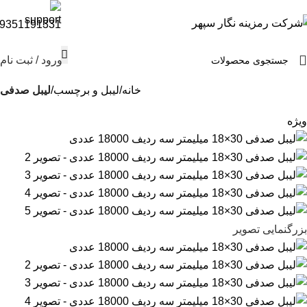
9351191331
ورود / ثبت نام
خانه
لیبل و برچسب
لیبل صدفی
ویژه
بزرگنمایی تصویر