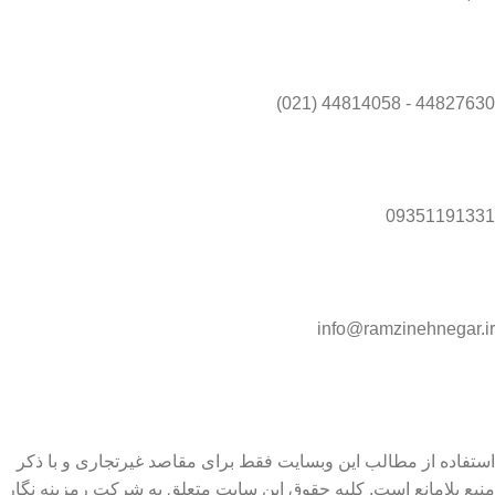
44827630 - 44814058 (021)
09351191331
info@ramzinehnegar.ir
استفاده از مطالب این وبسایت فقط برای مقاصد غیرتجاری و با ذکر
منبع بلامانع است. کلیه حقوق این سایت متعلق به شرکت رمزینه نگار