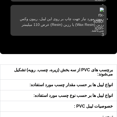
ریبون مورد نیاز جهت چاپ بر روی این لیبل، ریبون وکس
رزین (Wax Resin) یا رزین (Resin) عرض 110 میلیمتر
می‌باشد.
برچسب های PVC از سه بخش (زیره، چسب. رویه) تشکیل
می‌شوند:
انواع لیبل ها بر حسب مقدار چسب مورد استفاده:
انواع لیبل ها بر حسب نوع چسب مورد استفاده:
خصوصیات لیبل PVC :
توجه :