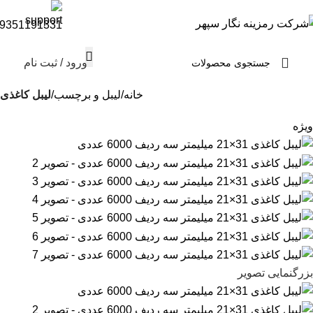
9351191331
ورود / ثبت نام
خانه
لیبل و برچسب
لیبل کاغذی
ویژه
بزرگنمایی تصویر