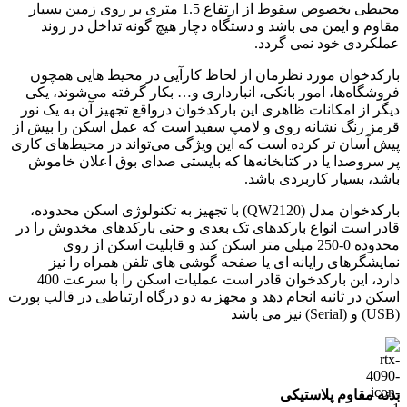
محیطی بخصوص سقوط از ارتفاع 1.5 متری بر روی زمین بسیار
مقاوم و ایمن می باشد و دستگاه دچار هیچ گونه تداخل در روند
عملکردی خود نمی گردد.
بارکدخوان مورد نظرمان از لحاظ کارآیی در محیط هایی همچون
فروشگاه‌ها، امور بانکی، انبارداری و… بکار گرفته می‌شوند، یکی
دیگر از امکانات ظاهری این بارکدخوان درواقع تجهیز آن به یک نور
قرمز رنگ نشانه‌ روی و لامپ سفید است که عمل اسکن را بیش‌ از
پیش آسان‌ تر کرده است که این ویژگی می‌تواند در محیط‌های کاری
پر سروصدا یا در کتابخانه‌ها که بایستی صدای بوق اعلان خاموش
باشد، بسیار کاربردی باشد.
بارکدخوان مدل (QW2120) با تجهیز به تکنولوژی اسکن محدوده،
قادر است انواع بارکدهای تک بعدی و حتی بارکدهای مخدوش را در
محدوده
0-250 میلی متر
اسکن کند و قابلیت اسکن از روی
نمایشگرهای رایانه ای یا صفحه گوشی های تلفن همراه را نیز
دارد، این بارکدخوان قادر است عملیات اسکن را با سرعت 400
اسکن در ثانیه انجام دهد و مجهز به دو درگاه ارتباطی در قالب پورت
(USB) و (Serial) نیز می باشد
بدنه مقاوم پلاستیکی