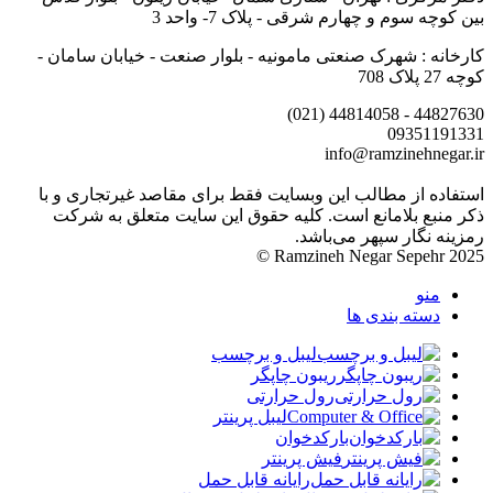
بین کوچه سوم و چهارم شرقی - پلاک 7- واحد 3
کارخانه : شهرک صنعتی مامونیه - بلوار صنعت - خیابان سامان -
کوچه 27 پلاک 708
44827630 - 44814058 (021)
09351191331
info@ramzinehnegar.ir
استفاده از مطالب این وبسایت فقط برای مقاصد غیرتجاری و با
ذکر منبع بلامانع است. کلیه حقوق این سایت متعلق به شرکت
رمزینه نگار سپهر می‌باشد.
Ramzineh Negar Sepehr 2025 ©
منو
دسته بندی ها
لیبل و برچسب
ریبون چاپگر
رول حرارتی
لیبل پرینتر
بارکدخوان
فیش پرینتر
رایانه قابل حمل