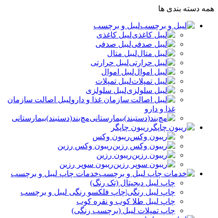
همه دسته بندی ها
لیبل و برچسب
لیبل کاغذی
لیبل صدفی
لیبل متال
لیبل حرارتی
لیبل اموال
لیبل تمپلات
لیبل سلولزی
لیبل اصالت سازمان
غذا و دارو
مچ‌بند(دستبند)بیمارستانی
ریبون چاپگر
ریبون وکس
ریبون وکس رزین
ریبون رزین
ریبون سوپر رزین
خدمات چاپ لیبل و برچسب
چاپ لیبل دیجیتال (تک رنگ)
چاپ لیبل رنگی|چاپ فلکسو رنگی لیبل و برچسب
چاپ لیبل طلا کوب و نقره‌ کوب
چاپ تمپلات لیبل (برچسب رنگی)