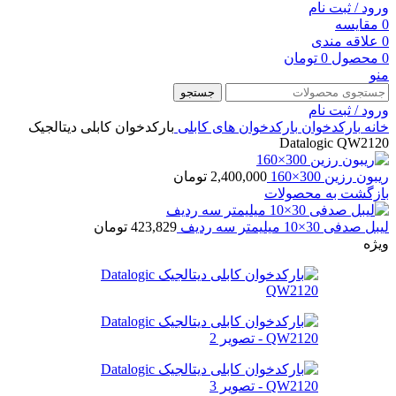
ورود / ثبت نام
0
مقایسه
0
علاقه مندی
0
محصول
0
تومان
منو
جستجو
ورود / ثبت نام
خانه
بارکدخوان
بارکدخوان های کابلی
بارکدخوان کابلی دیتالجیک
Datalogic QW2120
ریبون رزین 300×160
2,400,000
تومان
بازگشت به محصولات
لیبل صدفی 30×10 میلیمتر سه ردیف
423,829
تومان
ویژه