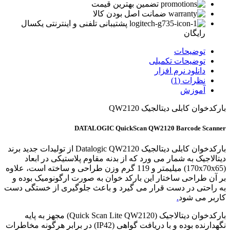
تضمین بهترین قیمت
ضمانت اصل بودن کالا
پشتیبانی تلفنی و اینترنتی یکسال
رایگان
توضیحات
توضیحات تکمیلی
دانلود نرم افزار
نظرات (1)
آموزش
بارکدخوان کابلی دیتالجیک QW2120
DATALOGIC QuickScan QW2120 Barcode Scanner
بارکدخوان کابلی دیتالجیک Datalogic QW2120 از تولیدات جدید برند
دیتالاجیک به شمار می ورد که از بدنه مقاوم پلاستیکی در ابعاد
(170x70x65) میلیمتر و 119 گرم وزن طراحی و ساخته است، علاوه
بر آن طراحی ساختار این بارکد خوان به صورت ارگونومیک بوده و
به راحتی در دست قرار می گیرد و باعث جلوگیری از خستگی دست
کاربر می شود
.
بارکدخوان دیتالاجیک (Quick Scan Lite QW2120) مجهز به پایه
نگهدارنده بوده و با دریافت گواهی (IP42) در برابر هرگونه مخاطرات