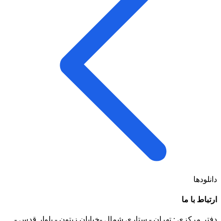
دانلودها
ارتباط با ما
دفتر مرکزی : تهران - ستاری شمال -خیابان زیتون - بلوار قدس -