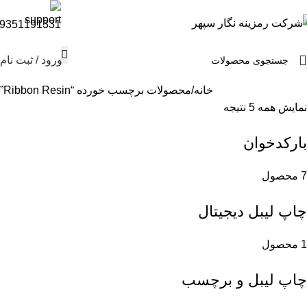
9351191331
ورود / ثبت نام
خانه
محصولات برچسب خورده “Ribbon Resin”
نمایش همه 5 نتیجه
بارکدخوان
7 محصول
چاپ لیبل دیجیتال
1 محصول
چاپ لیبل و برچسب