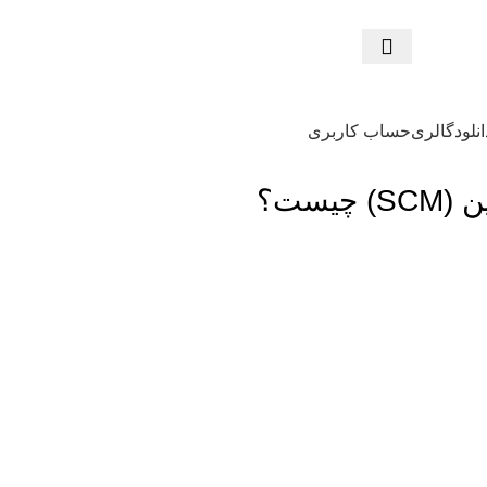
انلود
گالری
حساب کاربری
یست؟