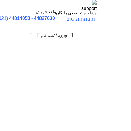
واحد فروش
مشاوره تخصصی رایگان
(021)
44814058
-
44827630
09351191331
ورود / ثبت نام
0
توما