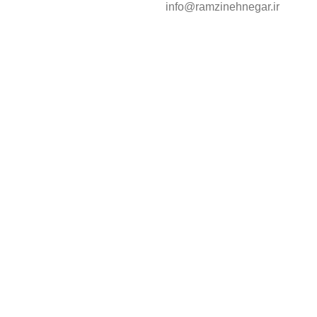
info@ramzinehnegar.ir
ا ذکر منبع بلامانع است. کلیه حقوق این سایت متعلق به شرکت رمزینه
مقایسه
علاقه مندی
سبد خرید