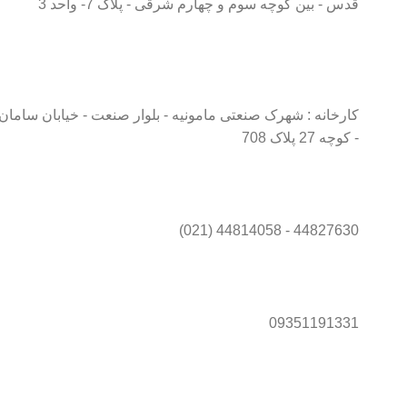
قدس - بین کوچه سوم و چهارم شرقی - پلاک 7- واحد 3
کارخانه : شهرک صنعتی مامونیه - بلوار صنعت - خیابان سامان
- کوچه 27 پلاک 708
44827630 - 44814058 (021)
09351191331