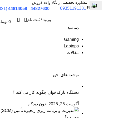
مشاوره تخصصی رایگان
واحد فروش
09351191331
(021)
44814058
-
44827630
ورود / ثبت نام
0
توما
دسته‌ها
Gaming
Laptops
مقالات
نوشته های اخیر
دستگاه بارکدخوان چگونه کار می کند ؟
آگوست 25, 2025
بدون دیدگاه