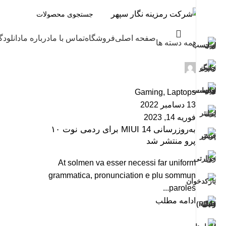
صفحه اصلی
فروشگاه
تماس با ما
درباره ما
دانلود
گ
همه دسته ها
admin
0
Gaming
,
Laptops
13 دسامبر 2022
فوریه 14, 2023
به‌روزرسانی MIUI 14 برای ردمی نوت ۱۰
پرو منتشر شد
At solmen va esser necessi far uniform
grammatica, pronunciation e plu sommun
paroles...
ادامه مطلب