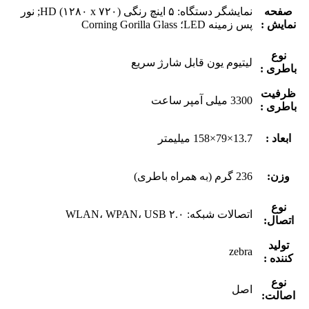
صفحه
نمایشگر دستگاه: ۵ اینچ رنگی HD (۱۲۸۰ x ۷۲۰); نور
نمایش :
پس زمینه LED؛ Corning Gorilla Glass
نوع
لیتیوم یون قابل شارژ سریع
باطری :
ظرفیت
3300 میلی آمپر ساعت
باطری :
ابعاد :
13.7×79×158 میلیمتر
وزن:
236 گرم (به همراه باطری)
نوع
اتصالات شبکه: WLAN، WPAN، USB ۲.۰
اتصال:
تولید
zebra
کننده :
نوع
اصل
اصالت: