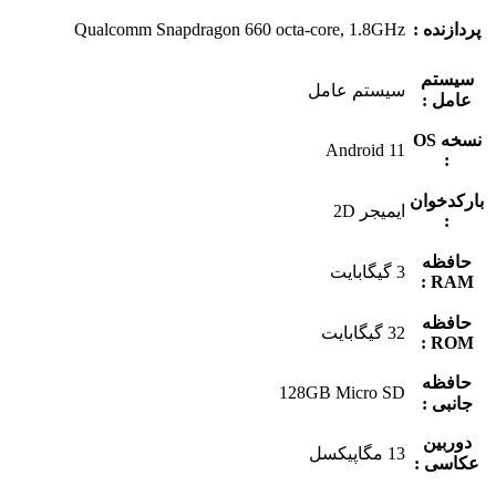
پردازنده :
Qualcomm Snapdragon 660 octa-core, 1.8GHz
سیستم
سیستم عامل
عامل :
نسخه OS
Android 11
:
بارکدخوان
ایمیجر 2D
:
حافظه
3 گیگابایت
RAM :
حافظه
32 گیگابایت
ROM :
حافظه
128GB Micro SD
جانبی :
دوربین
13 مگاپیکسل
عکاسی :