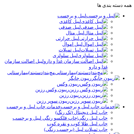
همه دسته بندی ها
لیبل و برچسب
لیبل کاغذی
لیبل صدفی
لیبل متال
لیبل حرارتی
لیبل اموال
لیبل تمپلات
لیبل سلولزی
لیبل اصالت سازمان
غذا و دارو
مچ‌بند(دستبند)بیمارستانی
ریبون چاپگر
ریبون وکس
ریبون وکس رزین
ریبون رزین
ریبون سوپر رزین
خدمات چاپ لیبل و برچسب
چاپ لیبل دیجیتال (تک رنگ)
چاپ لیبل رنگی|چاپ فلکسو رنگی لیبل و برچسب
چاپ لیبل طلا کوب و نقره‌ کوب
چاپ تمپلات لیبل (برچسب رنگی)