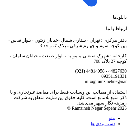
دانلودها
ارتباط با ما
دفتر مرکزی : تهران - ستاری شمال -خیابان زیتون - بلوار قدس -
بین کوچه سوم و چهارم شرقی - پلاک 7- واحد 3
کارخانه : شهرک صنعتی مامونیه - بلوار صنعت - خیابان سامان -
کوچه 27 پلاک 708
44827630 - 44814058 (021)
09351191331
info@ramzinehnegar.ir
استفاده از مطالب این وبسایت فقط برای مقاصد غیرتجاری و با
ذکر منبع بلامانع است. کلیه حقوق این سایت متعلق به شرکت
رمزینه نگار سپهر می‌باشد.
Ramzineh Negar Sepehr 2025 ©
منو
دسته بندی ها