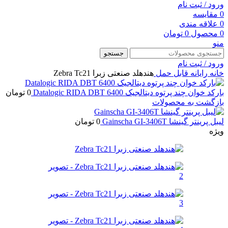
ورود / ثبت نام
0
مقایسه
0
علاقه مندی
0
محصول
0
تومان
منو
جستجو
ورود / ثبت نام
خانه
رایانه قابل حمل
هندهلد صنعتی زبرا Zebra Tc21
بارکد خوان چند پرتوه دیتالجیک Datalogic RIDA DBT 6400
0
تومان
بازگشت به محصولات
لیبل پرینتر گینشا Gainscha GI-3406T
0
تومان
ویژه