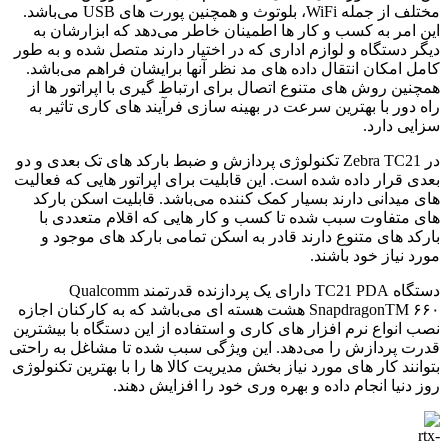
مختلف از جمله WiFi، بلوتوث و همچنین پورت های USB می‌باشد.
این امر به کسب و کار ها اطمینان خاطر می‌دهد که ابزارشان به
دیگر دستگاه و لوازم اداری که در اختیار دارند متصل شده و به طور
کامل امکان انتقال داده های مد نظر آنها برایشان فراهم می‌باشد.
همچنین روش های متنوع اتصال برای ارتباط گیری با اپراتور ها از
راه دور با بهترین سرعت در بهینه سازی فرآیند های کاری تاثیر به
سزایی دارد.
در Zebra TC21 تکنولوژی پردازش و ضبط بارکد های تک بعدی و دو
بعدی قرار داده شده است. این قابلیت برای اپراتور هایی که فعالیت
های میدانی دارند بسیار کمک کننده می‌باشد. قابلیت اسکن بارکد
های متفاوت سبب شده تا کسب و کار هایی که اقلام متعددی با
بارکد های متنوع دارند قادر به اسکن تمامی بارکد های موجود و
مورد نیاز خود باشند.
دستگاه TC21 PDA دارای یک پردازنده قدرتمند Qualcomm
SnapdragonTM ۶۶۰ هشت هسته ای می‌باشد که به کارکنان اجازه
نصب انواع نرم افزار های کاری و استفاده از این دستگاه با بیشترین
قدرت پردازش را می‌دهد. این ویژگی سبب شده تا مشاغل به راحتی
بتوانند کار های مورد نیاز بخش مدیریت کالا ها را با بهترین تکنولوژی
روز دنیا انجام داده و بهره وری خود را افزایش دهند.