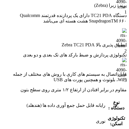
برند :
زبرا (Zebra)
دستگاه TC21 PDA دارای یک پردازنده قدرتمند Qualcomm
SnapdragonTM ۶۶۰ هشت هسته ای می‌باشد
انطباق پذیری بالا Zebra TC21 PDA
تکنولوژی پردازش و ضبط بارکد های تک بعدی و دو بعدی
قابل اتصال به سیستم های کاری با روش های مختلف از جمله
WiFi، بلوتوث و همچنین پورت های USB
مقاوم در برابر افتادن از ارتفاع ۱/۲ متری روی سطح بتون
نوع
رایانه قابل حمل جمع آوری داده ها (هندهلد)
دستگاه :
تکنولوژی
نوری
اسکن: