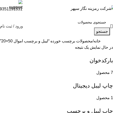
9351191331
ورود / ثبت نام
جستجو
خانه
محصولات برچسب خورده “لیبل و برچسب اموال 50×20”
در حال نمایش یک نتیجه
بارکدخوان
7 محصول
چاپ لیبل دیجیتال
1 محصول
چاپ لیبل و برچسب