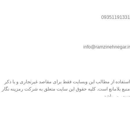
09351191331
info@ramzinehnegar.ir
استفاده از مطالب این وبسایت فقط برای مقاصد غیرتجاری و با ذکر
منبع بلامانع است. کلیه حقوق این سایت متعلق به شرکت رمزینه نگار
سپهر می‌باشد.
Ramzineh Negar Sepehr 2025 ©
فیلترها