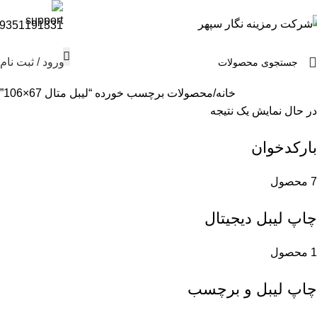
9351191331
ورود / ثبت نام
خانه
محصولات برچسب خورده “لیبل متال 67×106”
در حال نمایش یک نتیجه
بارکدخوان
7 محصول
چاپ لیبل دیجیتال
1 محصول
چاپ لیبل و برچسب