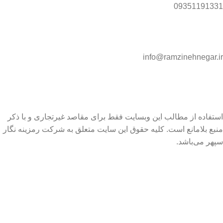
09351191331
info@ramzinehnegar.ir
استفاده از مطالب این وبسایت فقط برای مقاصد غیرتجاری و با ذکر
منبع بلامانع است. کلیه حقوق این سایت متعلق به شرکت رمزینه نگار
سپهر می‌باشد.
Ramzineh Negar Sepehr 2025 ©
فیلترها
مقایسه
علاقه مندی