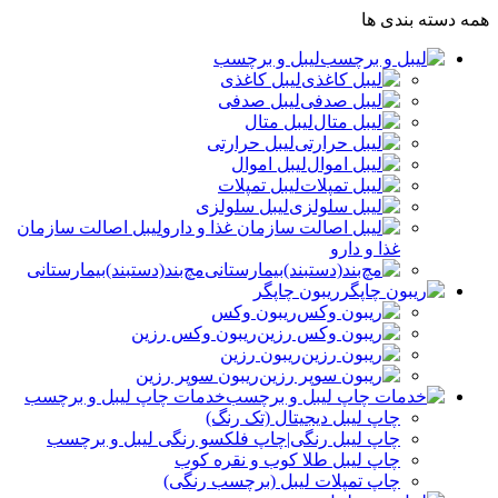
همه دسته بندی ها
لیبل و برچسب
لیبل کاغذی
لیبل صدفی
لیبل متال
لیبل حرارتی
لیبل اموال
لیبل تمپلات
لیبل سلولزی
لیبل اصالت سازمان
غذا و دارو
مچ‌بند(دستبند)بیمارستانی
ریبون چاپگر
ریبون وکس
ریبون وکس رزین
ریبون رزین
ریبون سوپر رزین
خدمات چاپ لیبل و برچسب
چاپ لیبل دیجیتال (تک رنگ)
چاپ لیبل رنگی|چاپ فلکسو رنگی لیبل و برچسب
چاپ لیبل طلا کوب و نقره‌ کوب
چاپ تمپلات لیبل (برچسب رنگی)