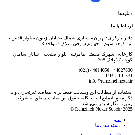
دانلودها
ارتباط با ما
دفتر مرکزی : تهران - ستاری شمال -خیابان زیتون - بلوار قدس -
بین کوچه سوم و چهارم شرقی - پلاک 7- واحد 3
کارخانه : شهرک صنعتی مامونیه - بلوار صنعت - خیابان سامان -
کوچه 27 پلاک 708
44827630 - 44814058 (021)
09351191331
info@ramzinehnegar.ir
استفاده از مطالب این وبسایت فقط برای مقاصد غیرتجاری و با
ذکر منبع بلامانع است. کلیه حقوق این سایت متعلق به شرکت
رمزینه نگار سپهر می‌باشد.
Ramzineh Negar Sepehr 2025 ©
منو
دسته بندی ها