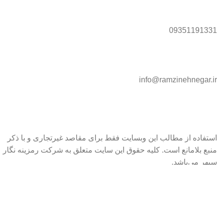
09351191331
info@ramzinehnegar.ir
استفاده از مطالب این وبسایت فقط برای مقاصد غیرتجاری و با ذکر
منبع بلامانع است. کلیه حقوق این سایت متعلق به شرکت رمزینه نگار
سپهر می‌باشد.
Ramzineh Negar Sepehr 2025 ©
فیلترها