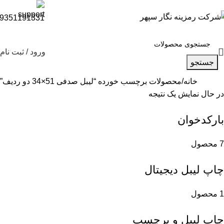
9351191331
ورود / ثبت نام
جستجو
خانه
محصولات برچسب خورده “لیبل صدفی 51×34 دو ردیف”
در حال نمایش یک نتیجه
بارکدخوان
7 محصول
چاپ لیبل دیجیتال
1 محصول
چاپ لیبل و برچسب