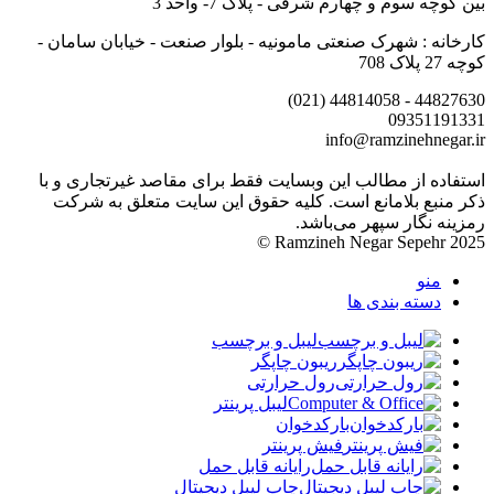
بین کوچه سوم و چهارم شرقی - پلاک 7- واحد 3
کارخانه : شهرک صنعتی مامونیه - بلوار صنعت - خیابان سامان -
کوچه 27 پلاک 708
44827630 - 44814058 (021)
09351191331
info@ramzinehnegar.ir
استفاده از مطالب این وبسایت فقط برای مقاصد غیرتجاری و با
ذکر منبع بلامانع است. کلیه حقوق این سایت متعلق به شرکت
رمزینه نگار سپهر می‌باشد.
Ramzineh Negar Sepehr 2025 ©
منو
دسته بندی ها
لیبل و برچسب
ریبون چاپگر
رول حرارتی
لیبل پرینتر
بارکدخوان
فیش پرینتر
رایانه قابل حمل
چاپ لیبل دیجیتال