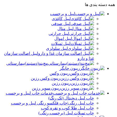
همه دسته بندی ها
لیبل و برچسب
لیبل کاغذی
لیبل صدفی
لیبل متال
لیبل حرارتی
لیبل اموال
لیبل تمپلات
لیبل سلولزی
لیبل اصالت سازمان
غذا و دارو
مچ‌بند(دستبند)بیمارستانی
ریبون چاپگر
ریبون وکس
ریبون وکس رزین
ریبون رزین
ریبون سوپر رزین
خدمات چاپ لیبل و برچسب
چاپ لیبل دیجیتال (تک رنگ)
چاپ لیبل رنگی|چاپ فلکسو رنگی لیبل و برچسب
چاپ لیبل طلا کوب و نقره‌ کوب
چاپ تمپلات لیبل (برچسب رنگی)