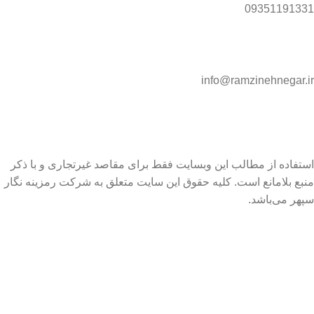
09351191331
info@ramzinehnegar.ir
استفاده از مطالب این وبسایت فقط برای مقاصد غیرتجاری و با ذکر
منبع بلامانع است. کلیه حقوق این سایت متعلق به شرکت رمزینه نگار
سپهر می‌باشد.
Ramzineh Negar Sepehr 2025 ©
فیلترها
مقایسه
علاقه مندی