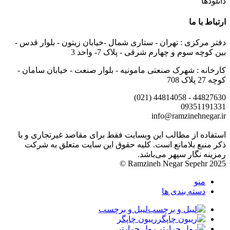
دانلودها
ارتباط با ما
دفتر مرکزی : تهران - ستاری شمال -خیابان زیتون - بلوار قدس -
بین کوچه سوم و چهارم شرقی - پلاک 7- واحد 3
کارخانه : شهرک صنعتی مامونیه - بلوار صنعت - خیابان سامان -
کوچه 27 پلاک 708
44827630 - 44814058 (021)
09351191331
info@ramzinehnegar.ir
استفاده از مطالب این وبسایت فقط برای مقاصد غیرتجاری و با
ذکر منبع بلامانع است. کلیه حقوق این سایت متعلق به شرکت
رمزینه نگار سپهر می‌باشد.
Ramzineh Negar Sepehr 2025 ©
منو
دسته بندی ها
لیبل و برچسب
ریبون چاپگر
رول حرارتی