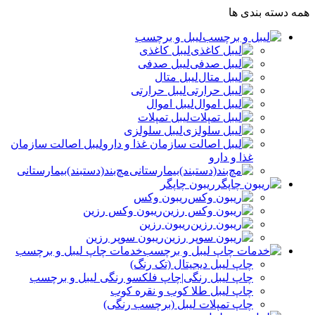
همه دسته بندی ها
لیبل و برچسب
لیبل کاغذی
لیبل صدفی
لیبل متال
لیبل حرارتی
لیبل اموال
لیبل تمپلات
لیبل سلولزی
لیبل اصالت سازمان
غذا و دارو
مچ‌بند(دستبند)بیمارستانی
ریبون چاپگر
ریبون وکس
ریبون وکس رزین
ریبون رزین
ریبون سوپر رزین
خدمات چاپ لیبل و برچسب
چاپ لیبل دیجیتال (تک رنگ)
چاپ لیبل رنگی|چاپ فلکسو رنگی لیبل و برچسب
چاپ لیبل طلا کوب و نقره‌ کوب
چاپ تمپلات لیبل (برچسب رنگی)